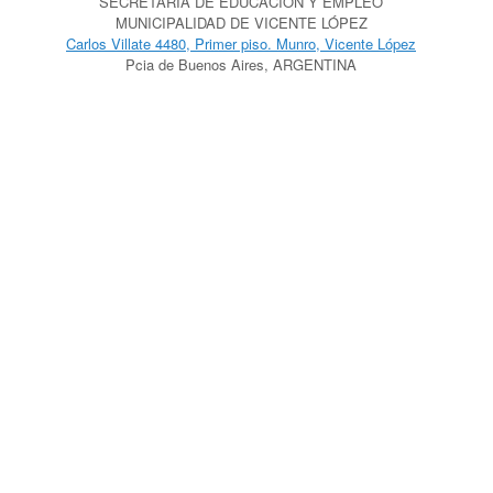
SECRETARÍA DE EDUCACIÓN Y EMPLEO
MUNICIPALIDAD DE VICENTE LÓPEZ
Carlos Villate 4480, Primer piso. Munro, Vicente López
Pcia de Buenos Aires, ARGENTINA
Un Tema de
SiteOrigin