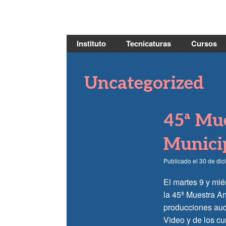
Saltar
al
contenido
Instituto
Tecnicaturas
Cursos
Uncategorized
45ª Mue
Municip
Publicado el
30 de di
El martes 9 y mié
la 45ª Muestra An
producciones audi
Video y de los cu