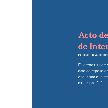
Acto de
de Inte
Publicado el
30 de di
El viernes 12 de 
acto de egreso de
encuentro que cel
municipal. […]