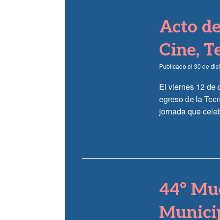
Acto de
Cine, T
Publicado el
30 de di
El viernes 12 de 
egreso de la Tec
jornada que celeb
44° Mue
Municip